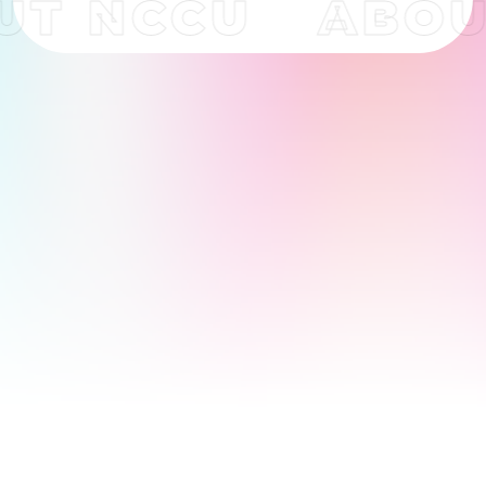
UT NCCU
ABOU
跑
馬
燈
文
字
為
裝
飾
圖
案