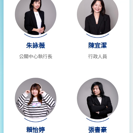
朱詠薇
陳宜潔
公關中心執行長
行政人員
賴怡婷
張書豪