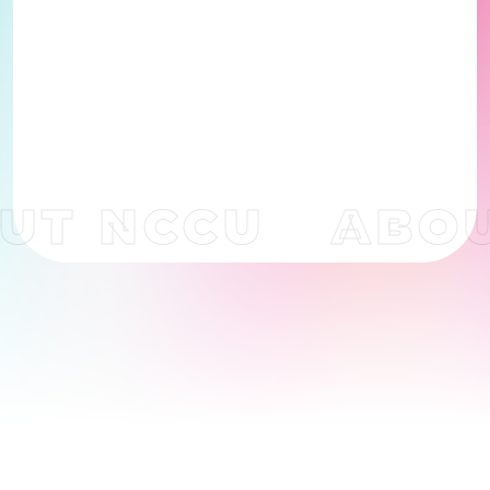
UT NCCU
ABOU
跑
馬
燈
文
字
為
裝
飾
圖
案