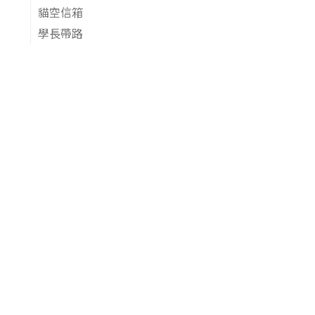
貓空信箱
學長帶路
校級宣傳品
簡介
賀年卡&各種卡
關於我們
簡介&願景
常見問題
執行團隊
聯絡我們