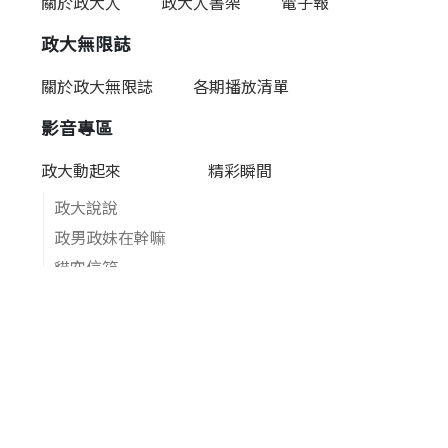
關於政大人
政大人書架
電子報
政大無限誌
關於政大無限誌
各期播放清單
影音專區
政大動起來
精彩瞬間
政大說說
政男政妹在幹嘛
貓空信箱
學長帶路
校級宣傳品
簡介
賀年卡&各種卡
關於我們