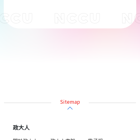
CCU
NCCU
N
跑
馬
燈
文
字
為
裝
飾
圖
案
Sitemap
政大人