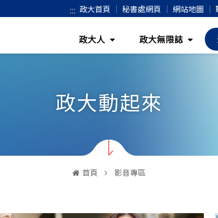
政大首頁
｜
秘書處網頁
｜
網站地圖
｜
:::
(按
(按
政大人
政大無限誌
鍵
鍵
盤
盤
[下]，
[下]，
政大動起來
向
向
下
下
展
展
開
開
次
次
首頁
影音專區
選
選
單)
單)