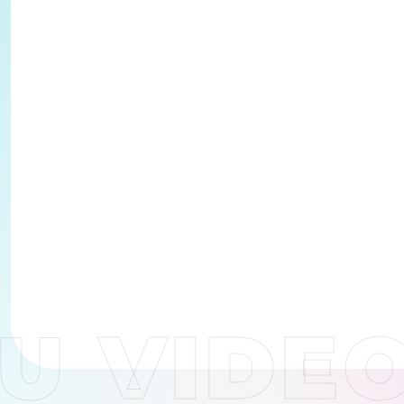
 VIDEO
跑
馬
燈
文