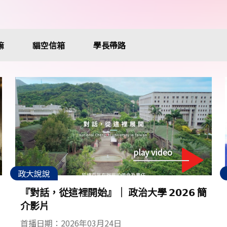
嘛
貓空信箱
學長帶路
play video
政大說說
『對話，從這裡開始』│ 政治大學 𝟮𝟬𝟮𝟲 簡
介影片
首播日期：2026年03月24日