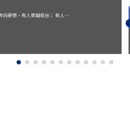
奔向夢想，有人穿越低谷； 有人⋯