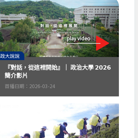
play video
政大說說
『對話，從這裡開始』│ 政治大學 𝟮𝟬𝟮𝟲
簡介影片
首播日期：2026-03-24