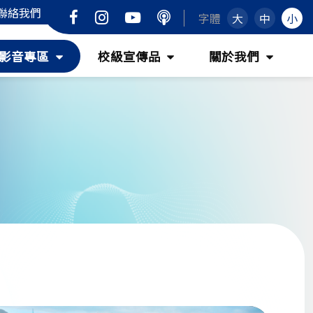
聯絡我們
Facebook
Instagram
Youtube
Podcast
字體
大
中
小
(按
(按
(按
影音專區
校級宣傳品
關於我們
鍵
鍵
鍵
盤
盤
盤
[下]，
[下]，
[下]，
向
向
向
下
下
下
展
展
展
開
開
開
次
次
次
選
選
選
單)
單)
單)