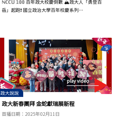
ℕℂℂ𝕌 𝟙𝟘𝟘 百年政大校慶倒數 🏔️政大人「勇登百
岳」起跑❗ 國立政治大學百年校慶系列⋯
play video
政大說說
政大新春團拜 金蛇獻瑞展新程
首播日期：2025年02月11日