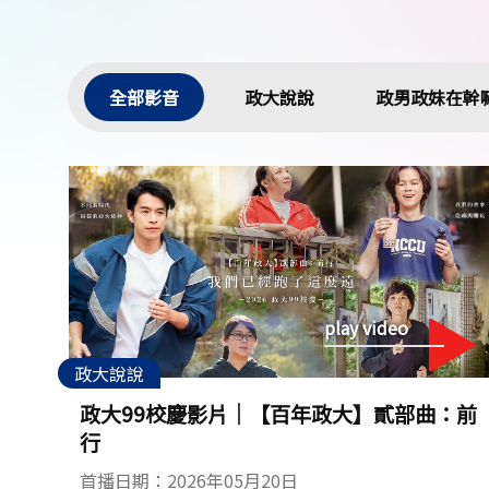
字
為
裝
全部影音
政大說說
政男政妹在幹
飾
圖
案
play video
政大說說
政大99校慶影片│【百年政大】貳部曲：前
行
首播日期：2026年05月20日