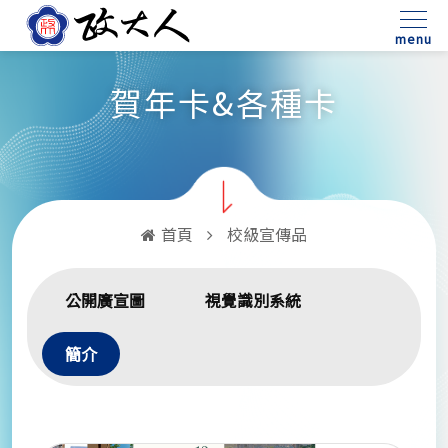
:::
menu
賀年卡&各種卡
首頁
校級宣傳品
公開廣宣圖
視覺識別系統
簡介