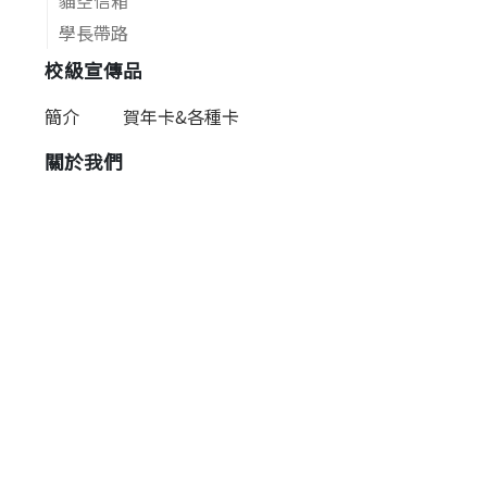
貓空信箱
學長帶路
校級宣傳品
簡介
賀年卡&各種卡
關於我們
簡介&願景
常見問題
執行團隊
聯絡我們