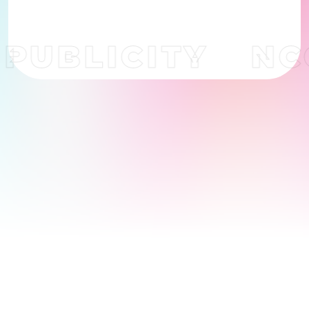
PUBLICITY
NC
跑
馬
燈
文
字
為
裝
飾
圖
案