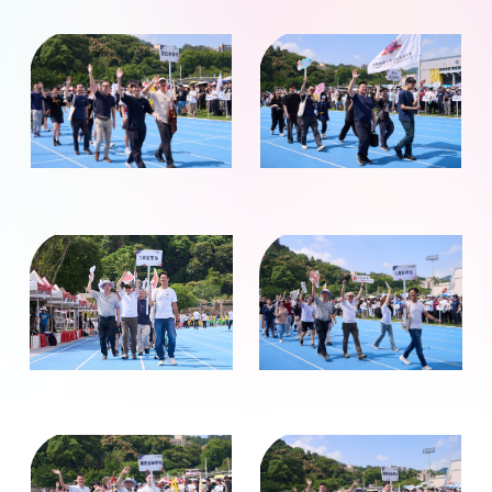
（點
（點
照
照
片
片
放
放
大
大
觀
觀
看）
看）
（點
（點
照
照
片
片
放
放
大
大
觀
觀
看）
看）
（點
（點
照
照
片
片