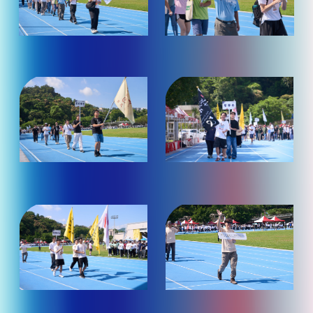
大
大
觀
觀
看）
看）
（點
（點
照
照
片
片
放
放
大
大
觀
觀
看）
看）
（點
（點
照
照
片
片
放
放
大
大
觀
觀
看）
看）