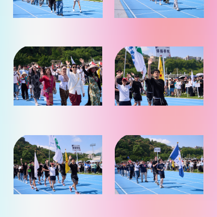
大
大
觀
觀
看）
看）
（點
（點
照
照
片
片
放
放
大
大
觀
觀
看）
看）
（點
（點
照
照
片
片
放
放
大
大
觀
觀
看）
看）
（點
（點