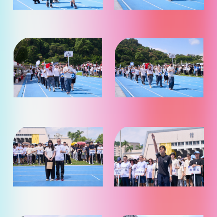
觀
觀
看）
看）
（點
（點
照
照
片
片
放
放
大
大
觀
觀
看）
看）
（點
（點
照
照
片
片
放
放
大
大
觀
觀
看）
看）
（點
（點
照
照