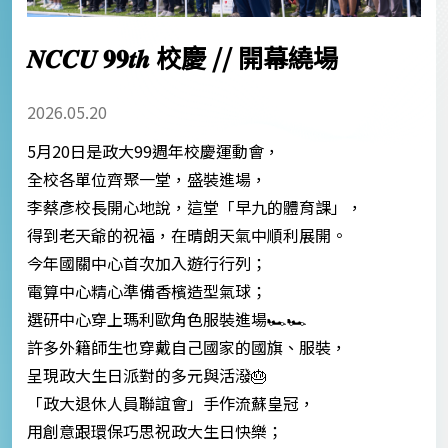
𝑵𝑪𝑪𝑼 𝟗𝟗𝒕𝒉 校慶 // 開幕繞場
2026.05.20
5月20日是政大99週年校慶運動會，
全校各單位齊聚一堂，盛裝進場，
李蔡彥校長開心地說，這堂「早九的體育課」，
得到老天爺的祝福，在晴朗天氣中順利展開。
今年國關中心首次加入遊行行列；
電算中心精心準備香檳造型氣球；
選研中心穿上瑪利歐角色服裝進場🏎️🏎️
許多外籍師生也穿戴自己國家的國旗、服裝，
呈現政大生日派對的多元與活潑🎂
「政大退休人員聯誼會」手作流蘇皇冠，
用創意跟環保巧思祝政大生日快樂；