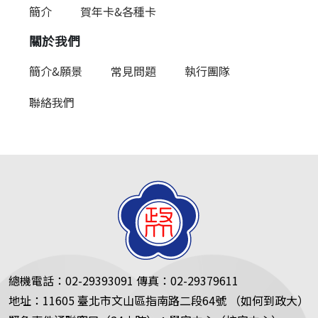
簡介
賀年卡&各種卡
關於我們
簡介&願景
常見問題
執行團隊
聯絡我們
總機電話：02-29393091 傳真：02-29379611
地址：11605 臺北市文山區指南路二段64號 （如何到政大）