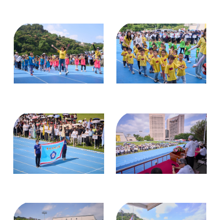
看）
看）
（點
（點
照
照
片
片
放
放
大
大
觀
觀
看）
看）
（點
（點
照
照
片
片
放
放
大
大
觀
觀
看）
看）
（點
（點
照
照
片
片