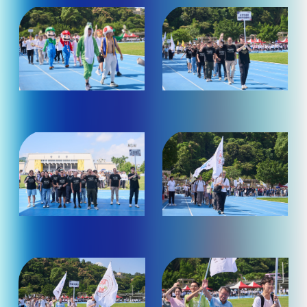
照
照
片
片
放
放
大
大
觀
觀
看）
看）
（點
（點
照
照
片
片
放
放
大
大
觀
觀
看）
看）
（點
（點
照
照
片
片
放
放