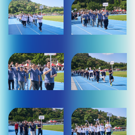
片
片
放
放
大
大
觀
觀
看）
看）
（點
（點
照
照
片
片
放
放
大
大
觀
觀
看）
看）
（點
（點
照
照
片
片
放
放
大
大