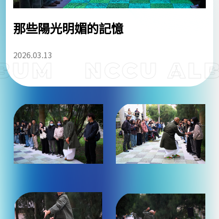
那些陽光明媚的記憶
2026.03.13
BUM
NCCU ALB
跑
馬
燈
文
字
為
裝
飾
圖
（點
（點
案
照
照
片
片