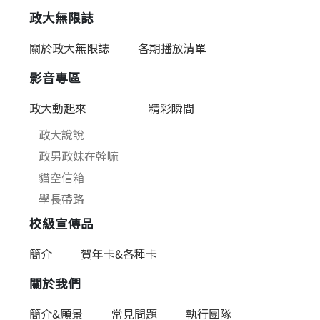
政大無限誌
關於政大無限誌
各期播放清單
影音專區
政大動起來
精彩瞬間
政大說說
政男政妹在幹嘛
貓空信箱
學長帶路
校級宣傳品
簡介
賀年卡&各種卡
關於我們
簡介&願景
常見問題
執行團隊