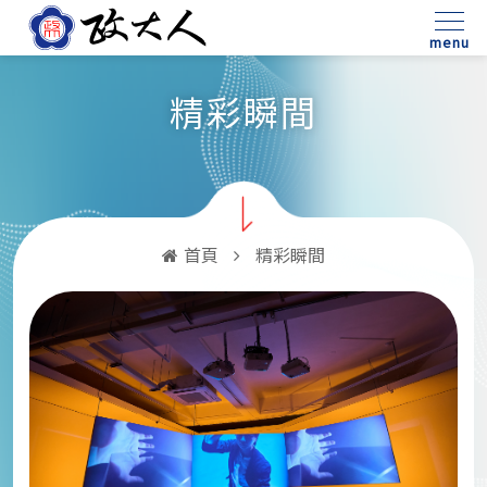
:::
menu
精彩瞬間
首頁
精彩瞬間