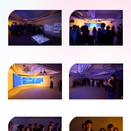
（點
（點
照
照
片
片
放
放
大
大
觀
觀
看）
看）
（點
（點
照
照
片
片
放
放
大
大
觀
觀
看）
看）
（點
（點
照
照
片
片