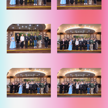
大
大
觀
觀
看）
看）
（點
（點
照
照
片
片
放
放
大
大
觀
觀
看）
看）
（點
（點
照
照
片
片
放
放
大
大
觀
觀
看）
看）
（點
（點