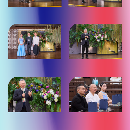
觀
觀
看）
看）
（點
（點
照
照
片
片
放
放
大
大
觀
觀
看）
看）
（點
（點
照
照
片
片
放
放
大
大
觀
觀
看）
看）
（點
（點