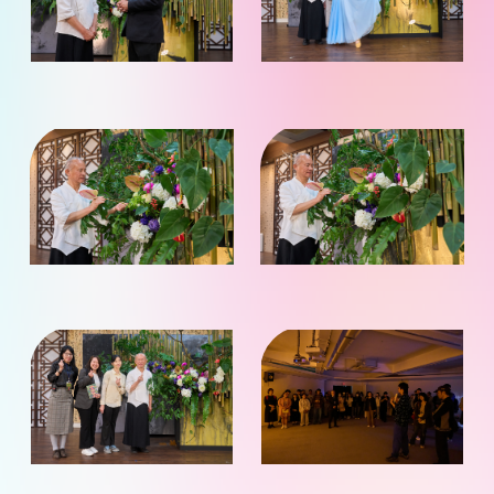
大
大
觀
觀
看）
看）
（點
（點
照
照
片
片
放
放
大
大
觀
觀
看）
看）
（點
（點
照
照
片
片
放
放
大
大
觀
觀
看）
看）