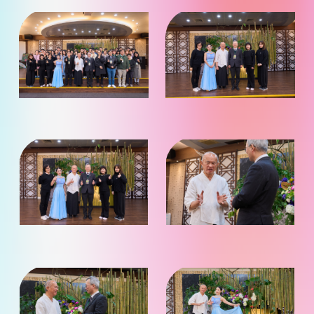
照
照
片
片
放
放
大
大
觀
觀
看）
看）
（點
（點
照
照
片
片
放
放
大
大
觀
觀
看）
看）
（點
（點
照
照
片
片
放
放