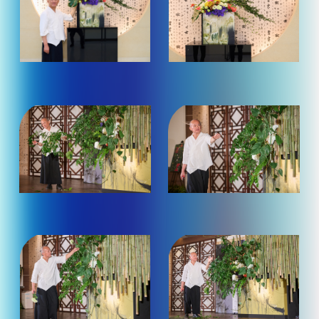
放
放
大
大
觀
觀
看）
看）
（點
（點
照
照
片
片
放
放
大
大
觀
觀
看）
看）
（點
（點
照
照
片
片
放
放
大
大
觀
觀