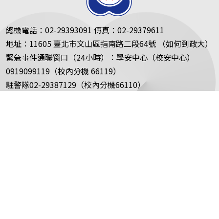
總機電話：02-29393091 傳真：02-29379611
地址：11605 臺北市文山區指南路二段64號 （如何到政大）
緊急事件通聯窗口（24小時）：學安中心（校安中心）
0919099119（校內分機 66119）
駐警隊02-29387129（校內分機66110）
政大首頁
秘書處網頁
Facebook
Instagram
Youtube
Podc
Copyright © 2023 國立政治大學版權所有 ｜
隱
私權保護政策
|
網站安全政策
瀏覽人數：425781