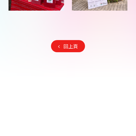
大
大
觀
觀
看）
看）
（點
（點
照
照
片
片
回上頁
放
放
大
大
觀
觀
看）
看）