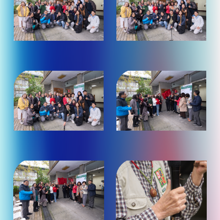
為
裝
飾
圖
（點
（點
案
照
照
片
片
放
放
大
大
觀
觀
看）
看）
（點
（點
照
照
片
片
放
放
大
大
觀
觀