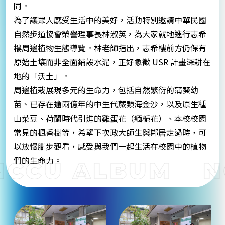
同。
為了讓眾人感受生活中的美好，活動特別邀請中華民國
自然步道協會榮譽理事長林淑英，為大家就地進行志希
樓周邊植物生態導覽。林老師指出，志希樓前方仍保有
原始土壤而非全面鋪設水泥，正好象徵 USR 計畫深耕在
地的「沃土」。
周邊植栽展現多元的生命力，包括自然繁衍的蒲葵幼
苗、已存在逾兩億年的中生代蕨類海金沙，以及原生種
山菜豆、荷蘭時代引進的雞蛋花（緬梔花）、本校校園
常見的楓香樹等，希望下次政大師生與鄰居走過時，可
以放慢腳步觀看，感受與我們一起生活在校園中的植物
們的生命力。
CCU ALBUM
N
跑
馬
燈
文
字